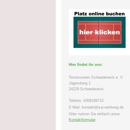
Hier findet ihr uns:
Tennisverein Schwedeneck e. V.
Jägersberg
1
24229
Schwedeneck
Telefon:
4308189715
E-Mail:
kontakt@a-p-werbung.de
Oder nutzen Sie einfach unser
Kontaktformular
.