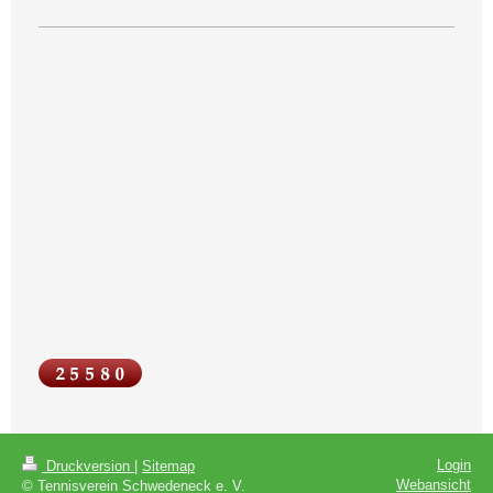
Login
Druckversion
|
Sitemap
Webansicht
© Tennisverein Schwedeneck e. V.