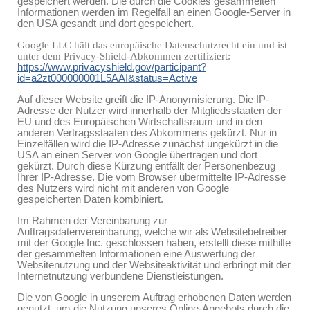
gespeichert werden. Die durch die Cookies gesammelten
Informationen werden im Regelfall an einen Google-Server in
den USA gesandt und dort gespeichert.
Google LLC hält das europäische Datenschutzrecht ein und ist
unter dem Privacy-Shield-Abkommen zertifiziert:
https://www.privacyshield.gov/participant?
id=a2zt000000001L5AAI&status=Active
Auf dieser Website greift die IP-Anonymisierung. Die IP-
Adresse der Nutzer wird innerhalb der Mitgliedsstaaten der
EU und des Europäischen Wirtschaftsraum und in den
anderen Vertragsstaaten des Abkommens gekürzt. Nur in
Einzelfällen wird die IP-Adresse zunächst ungekürzt in die
USA an einen Server von Google übertragen und dort
gekürzt. Durch diese Kürzung entfällt der Personenbezug
Ihrer IP-Adresse. Die vom Browser übermittelte IP-Adresse
des Nutzers wird nicht mit anderen von Google
gespeicherten Daten kombiniert.
Im Rahmen der Vereinbarung zur
Auftragsdatenvereinbarung, welche wir als Websitebetreiber
mit der Google Inc. geschlossen haben, erstellt diese mithilfe
der gesammelten Informationen eine Auswertung der
Websitenutzung und der Websiteaktivität und erbringt mit der
Internetnutzung verbundene Dienstleistungen.
Die von Google in unserem Auftrag erhobenen Daten werden
genutzt, um die Nutzung unseres Online-Angebots durch die